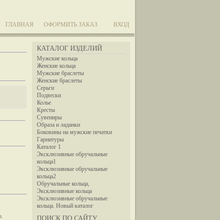
ГЛАВНАЯ
ОФОРМИТЬ ЗАКАЗ
ВХОД
КАТАЛОГ ИЗДЕЛИЙ
Мужские кольца
Женские кольца
Мужские браслеты
Женские браслеты
Серьги
Подвески
Колье
Кресты
Сувениры
Образа и ладанки
Боковины на мужские печатки
Гарнитуры
Каталог 1
Эксклюзивные обручальные
кольца1
Эксклюзивные обручальные
кольца2
Обручальные кольца,
Эксклюзивные кольца
Эксклюзивные обручальные
кольца. Новый каталог
ю.
ПОИСК ПО САЙТУ