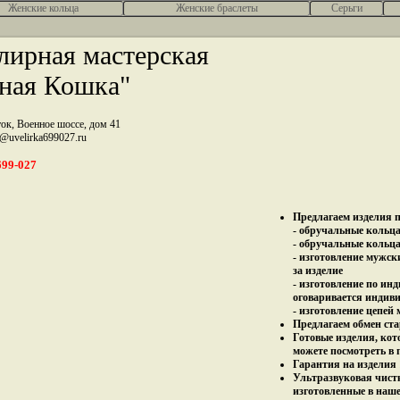
Женcкие кольца
Женские браслеты
Серьги
ирная мастерская
ная Кошка"
ток, Военное шоссе, дом 41
z@uvelirka699027.ru
699-027
Предлагаем изделия п
- обручальные кольца 
- обручальные кольца
- изготовление мужск
за изделие
- изготовление по ин
оговаривается индив
- изготовление цепей
Предлагаем обмен ста
Готовые изделия, кот
можете посмотреть в 
Гарантия на изделия 
Ультразвуковая чист
изготовленные в наш