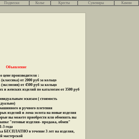
Подвески
Колье
Кресты
Сувениры
Камни
Объявление
о цене производителя :
(классика) от 2000 руб за кольцо
 (экслюзив) от 4500 руб за кольцо
их и женских изделий по каталогам от 3500 руб
дивидуальным эскизам ( стоимость
идуально)
 машинного и ручного плетения
рых изделий и лома золота на новые изделия
орые вы можете приобрести или обменять вы
папке "готовые изделия- продажа, обмен"
1-3 года
ка БЕСПЛАТНО в течение 3 лет на изделия,
ей мастерской