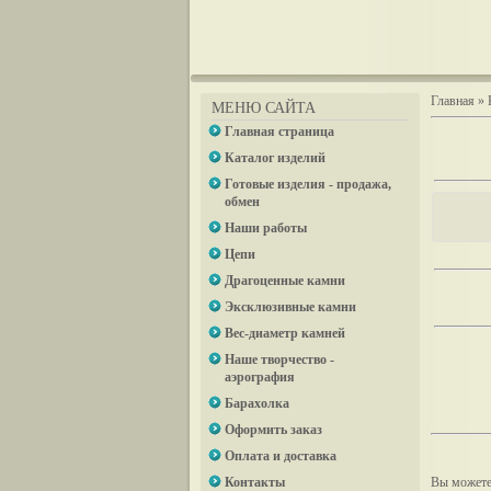
Главная
»
МЕНЮ САЙТА
Главная страница
Каталог изделий
Готовые изделия - продажа,
обмен
Наши работы
Цепи
Драгоценные камни
Эксклюзивные камни
Вес-диаметр камней
Наше творчество -
аэрография
Барахолка
Оформить заказ
Оплата и доставка
Контакты
Вы можете 