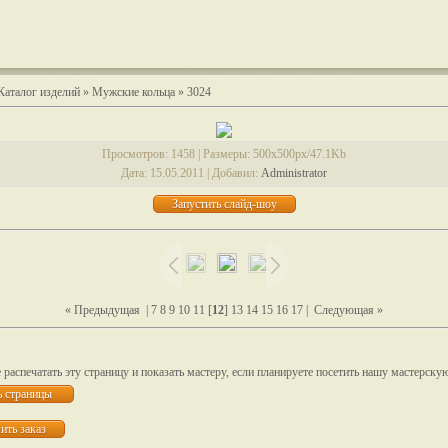
Каталог изделий
»
Мужские кольца
» 3024
Просмотров
: 1458 |
Размеры
: 500x500px/47.1Kb
Дата
: 15.05.2011 |
Добавил
:
Administrator
« Предыдущая
|
7
8
9
10
11
[
12
]
13
14
15
16
17
|
Следующая »
распечатать эту страницу и показать мастеру, если планируете посетить нашу мастерску