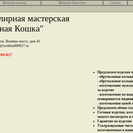
Женcкие кольца
Женские браслеты
Серьги
ирная мастерская
ная Кошка"
ток, Военное шоссе, дом 41
z@uvelirka699027.ru
699-027
Предлагаем изделия п
- обручальные кольца 
- обручальные кольца
- изготовление мужск
за изделие
- изготовление по ин
оговаривается индив
- изготовление цепей
Предлагаем обмен ста
Готовые изделия, кот
можете посмотреть в 
Гарантия на изделия 
Ультразвуковая чист
изготовленные в наш