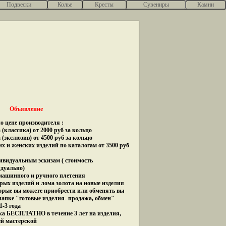
Подвески
Колье
Кресты
Сувениры
Камни
Объявление
о цене производителя :
(классика) от 2000 руб за кольцо
 (экслюзив) от 4500 руб за кольцо
их и женских изделий по каталогам от 3500 руб
дивидуальным эскизам ( стоимость
идуально)
 машинного и ручного плетения
рых изделий и лома золота на новые изделия
орые вы можете приобрести или обменять вы
папке "готовые изделия- продажа, обмен"
1-3 года
ка БЕСПЛАТНО в течение 3 лет на изделия,
ей мастерской