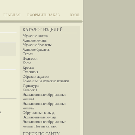
ГЛАВНАЯ
ОФОРМИТЬ ЗАКАЗ
ВХОД
КАТАЛОГ ИЗДЕЛИЙ
Мужские кольца
Женские кольца
Мужские браслеты
Женские браслеты
Серьги
Подвески
Колье
Кресты
Сувениры
Образа и ладанки
Боковины на мужские печатки
Гарнитуры
Каталог 1
Эксклюзивные обручальные
кольца1
Эксклюзивные обручальные
кольца2
ю.
Обручальные кольца,
Эксклюзивные кольца
Эксклюзивные обручальные
кольца. Новый каталог
ПОИСК ПО САЙТУ