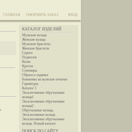
ГЛАВНАЯ
ОФОРМИТЬ ЗАКАЗ
ВХОД
КАТАЛОГ ИЗДЕЛИЙ
Мужские кольца
Женские кольца
Мужские браслеты
Женские браслеты
Серьги
Подвески
Колье
Кресты
Сувениры
Образа и ладанки
Боковины на мужские печатки
Гарнитуры
Каталог 1
Эксклюзивные обручальные
кольца1
Эксклюзивные обручальные
кольца2
ю.
Обручальные кольца,
Эксклюзивные кольца
Эксклюзивные обручальные
кольца. Новый каталог
ПОИСК ПО САЙТУ