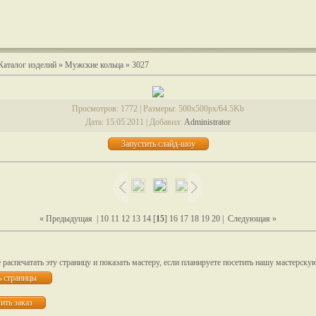
Каталог изделий
»
Мужские кольца
» 3027
Просмотров
: 1772 |
Размеры
: 500x500px/64.5Kb
Дата
: 15.05.2011 |
Добавил
:
Administrator
« Предыдущая
|
10
11
12
13
14
[
15
]
16
17
18
19
20
|
Следующая »
распечатать эту страницу и показать мастеру, если планируете посетить нашу мастерску