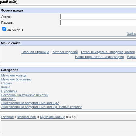
[
Мой сайт
]
Форма входа
Логин:
Пароль:
запомнить
Забыл
Меню сайта
Главная страница
Каталог изделий
Готовые изделия - продажа, обмен
Наше творчество - аэрография
Бара
Categories
Мужские кольца
Мужские браслеты
Серьги
Колье
Сувениры
Боковины на мужские печатки
Каталог 1
Эксклюзивные обручальные кольца2
Эксклюзивные обручальные кольца. Новый каталог
Главная
»
Фотоальбом
»
Мужские кольца
» 3029